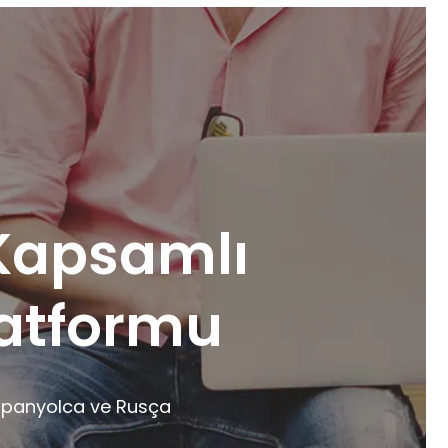
 Kapsamlı
latformu
 İspanyolca ve Rusça