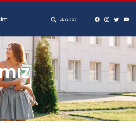
işim
Arama
ımız