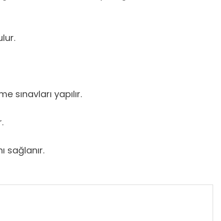
lur.
e sınavları yapılır.
.
ı sağlanır.