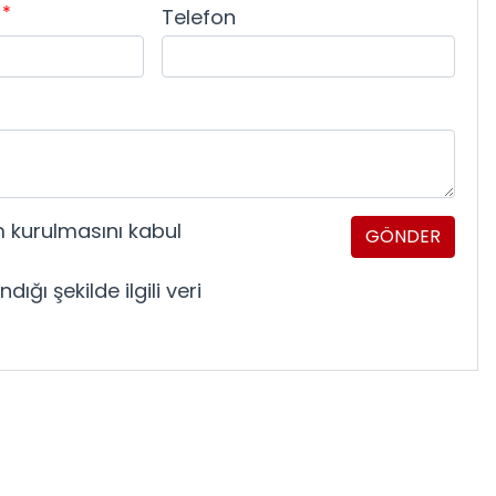
*
i
Telefon
m kurulmasını kabul
GÖNDER
dığı şekilde ilgili veri