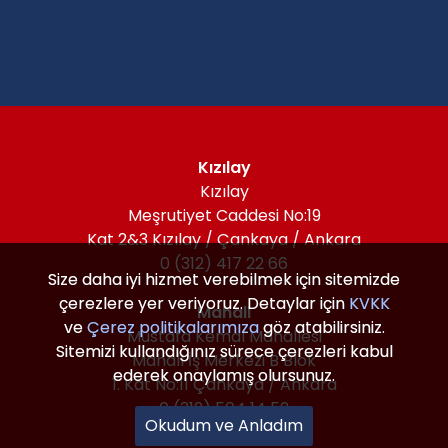
Kızılay
Kızılay
Meşrutiyet Caddesi No:19
Kat 2&3 Kızılay / Çankaya / Ankara
0 (312) 417 22 66
Size daha iyi hizmet verebilmek için sitemizde
Size daha iyi hizmet verebilmek için sitemizde
çerezlere yer veriyoruz. Detaylar için
çerezlere yer veriyoruz. Detaylar için
KVKK
KVKK
Mahall
ve
ve
Çerez politikalarımıza
Çerez politikalarımıza
göz atabilirsiniz.
göz atabilirsiniz.
Mustafa Kemal Mahallesi
Sitemizi kullandığınız sürece çerezleri kabul
Sitemizi kullandığınız sürece çerezleri kabul
Mahall İş Merkezi B Blok
ederek onaylamış olursunuz.
ederek onaylamış olursunuz.
1. Kat No:11 Çankaya / Ankara
0 (312) 504 14 52
Okudum ve Anladım
Okudum ve Anladım